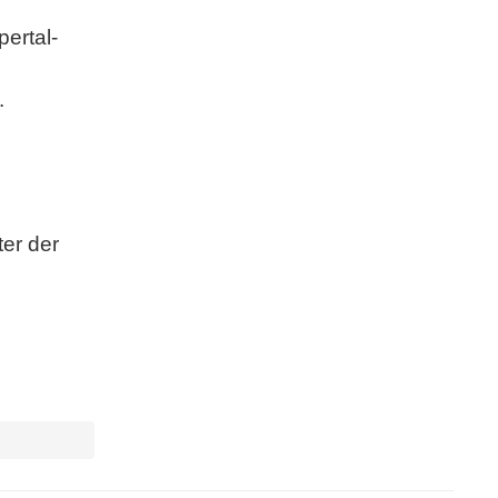
ertal-
.
er der